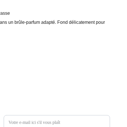
rasse
r dans un brûle-parfum adapté. Fond délicatement pour
Restez informé
Entrez votre adresse e-mail