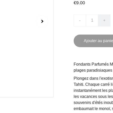
€9.00
-
+
Ajouter au panie
Fondants Parfumés Mo
plages paradisiaques
Plongez dans l'exotis
Tahiti. Chaque carré l
instantanément les pla
les vacances sous les
souvenirs d'étés inoubl
embaumait le monoï, 