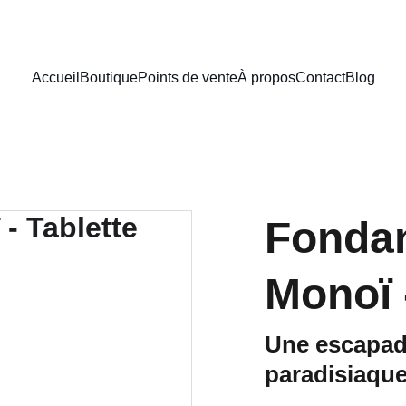
Accueil
Boutique
Points de vente
À propos
Contact
Blog
Fonda
Monoï 
Une escapade
paradisiaqu