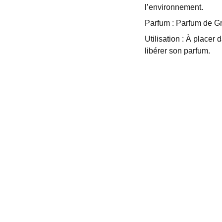
l’environnement.
Parfum : Parfum de G
Utilisation : À place
libérer son parfum.
ACT
es Lariaux
Didier-la-Forêt
iaux@gmail.com