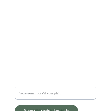
CONTACT
atelier.lariaux@gmail.com
06 78 31 07 56
2 impasse des Lariaux
03110 Saint-Didier-la-Forêt
Restez informé
Entrez votre adresse e-mail
Soumettre votre demande