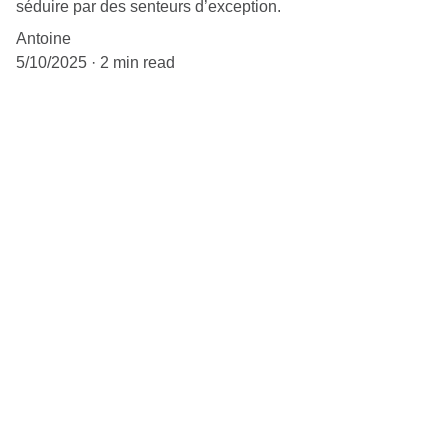
séduire par des senteurs d’exception.
Antoine
5/10/2025
2 min read
Artisanat
Bougies artisanales en cire végétale parfumées.
CONTACT
atelier.lariaux@gmail.com
06 78 31 07 56