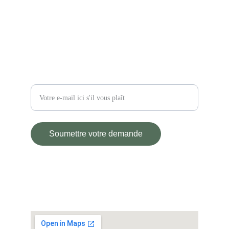
2 impasse des Lariaux
03110 Saint-Didier-la-Forêt
Restez informé
Entrez votre adresse e-mail
Soumettre votre demande
© L'ATELIER D'ANDRE 2025.
All rights reserved.