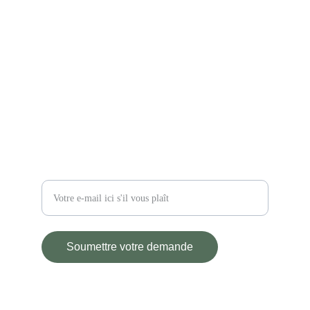
CONTACT
atelier.lariaux@gmail.com
06 78 31 07 56
2 impasse des Lariaux
03110 Saint-Didier-la-Forêt
Restez informé
Entrez votre adresse e-mail
Soumettre votre demande