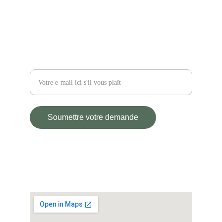
03110 Saint-Didier-la-Forêt
Restez informé
Entrez votre adresse e-mail
Soumettre votre demande
© L'ATELIER D'ANDRE 2025.
All rights reserved.