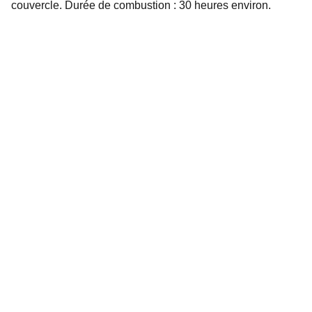
couvercle. Durée de combustion : 30 heures environ.
Artisanat
Bougies artisanales en cire végétale parfumées.
CONTACT
atelier.lariaux@gmail.com
06 78 31 07 56
2 impasse des Lariaux